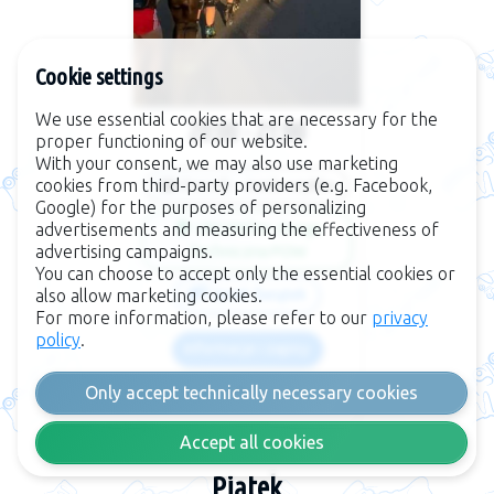
Cookie settings
We use essential cookies that are necessary for the
20:00 - 21:00
proper functioning of our website.
With your consent, we may also use marketing
cookies from third-party providers (e.g. Facebook,
Dorośli - Jazda szybka
Google) for the purposes of personalizing
advertisements and measuring the effectiveness of
URSYNÓW -Droga
advertising campaigns.
Techniczna POW
You can choose to accept only the essential cookies or
also allow marketing cookies.
Janek Świątek
For more information, please refer to our
privacy
policy
.
Informacje i zapisy
13 sie
Only accept technically necessary cookies
Accept all cookies
Piątek