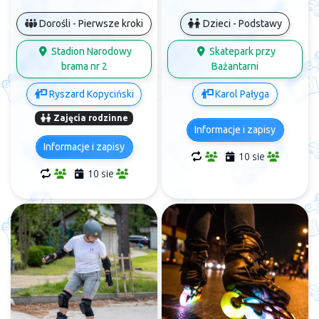
Dorośli - Pierwsze kroki
Dzieci - Podstawy
Stadion Narodowy
Skatepark przy
brama nr 2
Bażantarni
Ryszard Kopyciński
Karol Pałyga
Zajęcia rodzinne
Informacje i zapisy
Informacje i zapisy
10 sie
10 sie