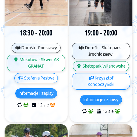
18:30 - 20:00
19:00 - 20:00
Dorośli - Podstawy
Dorośli - Skatepark -
średniozaaw.
Mokotów - Skwer AK
GRANAT
Skatepark Wilanowska
Stefania Pastwa
Krzysztof
Konopczyński
Informacje i zapisy
Informacje i zapisy
12 sie
12 sie