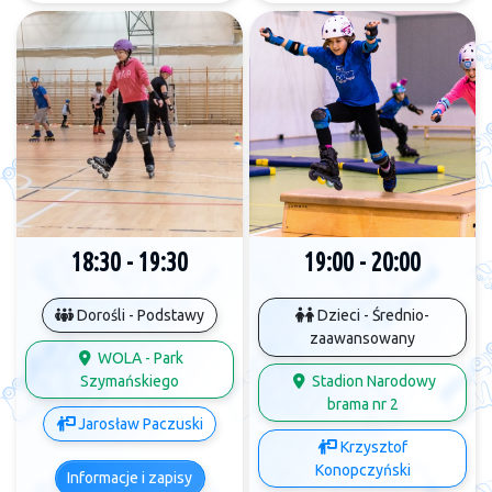
18:30 - 19:30
19:00 - 20:00
Dorośli - Podstawy
Dzieci - Średnio-
zaawansowany
WOLA - Park
Szymańskiego
Stadion Narodowy
brama nr 2
Jarosław Paczuski
Krzysztof
Konopczyński
Informacje i zapisy