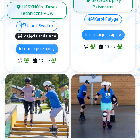
Skatepark przy
URSYNÓW -Droga
Bażantarni
Techniczna POW
Karol Pałyga
Janek Świątek
Informacje i zapisy
Zajęcia rodzinne
13 sie
Informacje i zapisy
13 sie