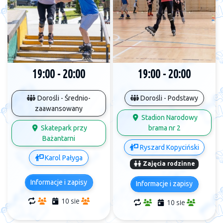
19:00 - 20:00
19:00 - 20:00
Dorośli - Średnio-
Dorośli - Podstawy
zaawansowany
Stadion Narodowy
Skatepark przy
brama nr 2
Bażantarni
Ryszard Kopyciński
Karol Pałyga
Zajęcia rodzinne
Informacje i zapisy
Informacje i zapisy
10 sie
10 sie