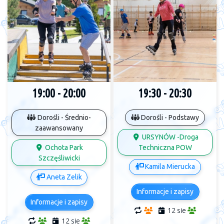
19:00 - 20:00
19:30 - 20:30
Dorośli - Średnio-
Dorośli - Podstawy
zaawansowany
URSYNÓW -Droga
Ochota Park
Techniczna POW
Szczęśliwicki
Kamila Mierucka
Aneta Zelik
Informacje i zapisy
Informacje i zapisy
12 sie
12 sie