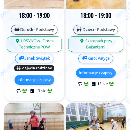
18:00 - 19:00
18:00 - 19:00
Dorośli - Podstawy
Dzieci - Podstawy
URSYNÓW -Droga
Skatepark przy
Techniczna POW
Bażantarni
Janek Świątek
Karol Pałyga
Zajęcia rodzinne
Informacje i zapisy
Informacje i zapisy
13 sie
13 sie