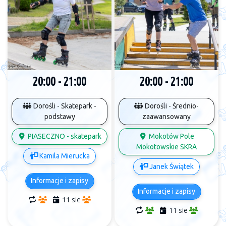
20:00 - 21:00
20:00 - 21:00
Dorośli - Skatepark -
Dorośli - Średnio-
podstawy
zaawansowany
PIASECZNO - skatepark
Mokotów Pole
Mokotowskie SKRA
Kamila Mierucka
Janek Świątek
Informacje i zapisy
Informacje i zapisy
11 sie
11 sie