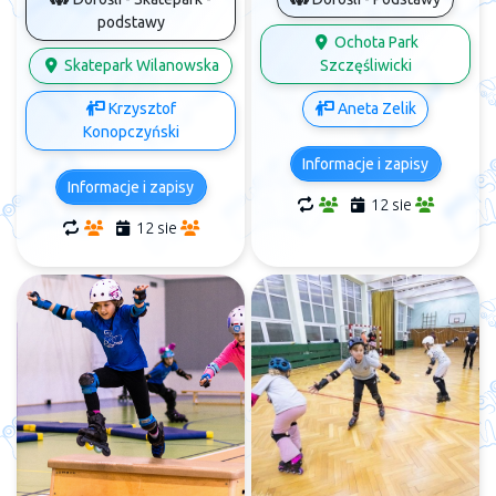
podstawy
Ochota Park
Skatepark Wilanowska
Szczęśliwicki
Krzysztof
Aneta Zelik
Konopczyński
Informacje i zapisy
Informacje i zapisy
12 sie
12 sie