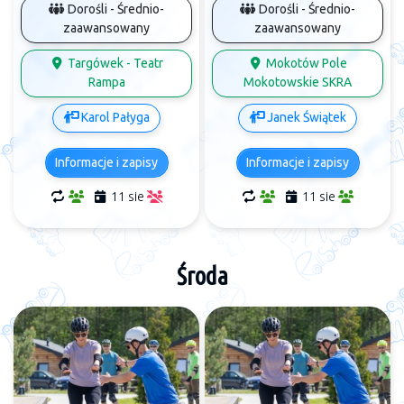
Dorośli - Średnio-
Dorośli - Średnio-
zaawansowany
zaawansowany
Targówek - Teatr
Mokotów Pole
Rampa
Mokotowskie SKRA
Karol Pałyga
Janek Świątek
Informacje i zapisy
Informacje i zapisy
11 sie
11 sie
Środa