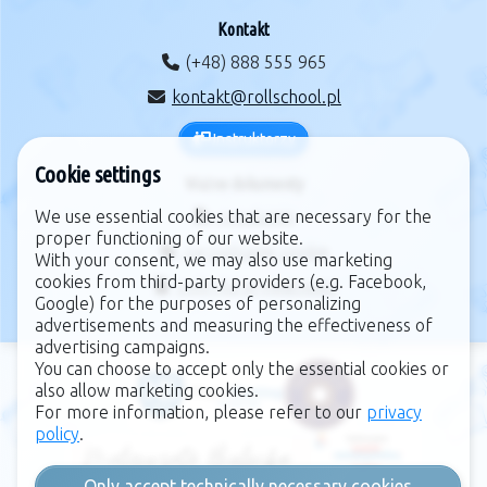
Kontakt
(+48) 888 555 965
kontakt@rollschool.pl
Instruktorzy
Cookie settings
Ważne dokumenty
We use essential cookies that are necessary for the
regulamin
proper functioning of our website.
zarządzanie cookie
With your consent, we may also use marketing
cookies from third-party providers (e.g. Facebook,
polityka prywatności
Google) for the purposes of personalizing
advertisements and measuring the effectiveness of
advertising campaigns.
You can choose to accept only the essential cookies or
also allow marketing cookies.
For more information, please refer to our
privacy
policy
.
Only accept technically necessary cookies