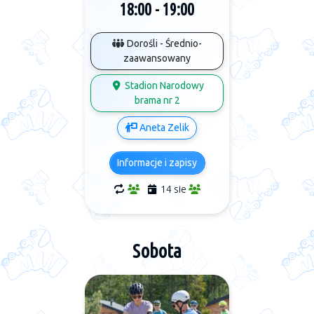
18:00 - 19:00
Dorośli - Średnio-
zaawansowany
Stadion Narodowy
brama nr 2
Aneta Zelik
Informacje i zapisy
14 sie
Sobota