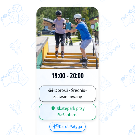
19:00 - 20:00
Dorośli - Średnio-
zaawansowany
Skatepark przy
Bażantarni
Karol Pałyga