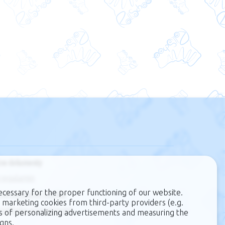
ne dokumenty
regulamin
ecessary for the proper functioning of our website.
zarządzanie cookie
 marketing cookies from third-party providers (e.g.
polityka prywatności
s of personalizing advertisements and measuring the
gns.