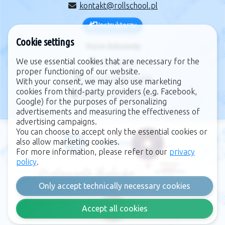
kontakt@rollschool.pl
Instruktorzy
Cookie settings
Ważne dokumenty
We use essential cookies that are necessary for the
regulamin
proper functioning of our website.
zarządzanie cookie
With your consent, we may also use marketing
cookies from third-party providers (e.g. Facebook,
polityka prywatności
Google) for the purposes of personalizing
advertisements and measuring the effectiveness of
advertising campaigns.
You can choose to accept only the essential cookies or
also allow marketing cookies.
For more information, please refer to our
privacy
policy
.
Only accept technically necessary cookies
Accept all cookies