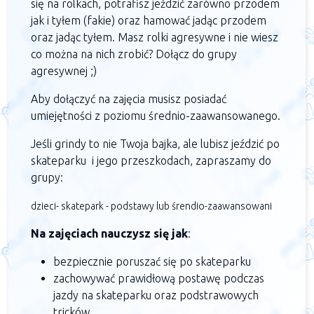
się na rolkach, potrafisz jeździć zarówno przodem
jak i tyłem (fakie) oraz hamować jadąc przodem
oraz jadąc tyłem. Masz rolki agresywne i nie wiesz
co można na nich zrobić? Dołącz do grupy
agresywnej ;)
Aby dołączyć na zajęcia musisz posiadać
umiejętności z poziomu średnio-zaawansowanego.
Jeśli grindy to nie Twoja bajka, ale lubisz jeździć po
skateparku i jego przeszkodach, zapraszamy do
grupy:
dzieci- skatepark - podstawy lub śrendio-zaawansowani
Na zajęciach nauczysz się jak
:
bezpiecznie poruszać się po skateparku
zachowywać prawidłową postawę podczas
jazdy na skateparku oraz podstrawowych
tricków