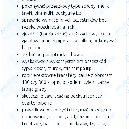
pokonywać przeszkody typu schody, murki,
ławki, piramidki, pochylnie itp.
sprawnie wymijać innych uczestników bez
ryzyka wpadnięcia na nich
zjeżdżać (i podjeżdzać) z niższych i wysokich
zjazdów, quarterpipe-a czy rollina, pokonywać
halp-pipe
jeździć po pumptracku i bowlu
wyskakiwać z wykorzystaniem przeszkód
typu: kicker, murek, minirampa itp.
robić efektowne transfery, także z obrotami
180 czy 360 stopni, przodem, tyłem, także
łapiąc graby
skutecznie zawracać na pochylniach czy
quarterpipe-ie
prawidłowo wskoczyć i utrzymać pozycję do
grindowania, np. soul, acid, mizou, pornstar,
frontside, backside itp. na krawędzi, railu,