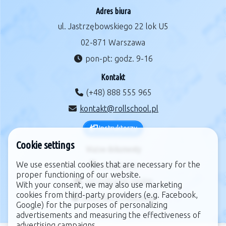
Adres biura
ul. Jastrzębowskiego 22 lok U5
02-871 Warszawa
pon-pt: godz. 9-16
Kontakt
(+48) 888 555 965
kontakt@rollschool.pl
Instruktorzy
Cookie settings
Ważne dokumenty
We use essential cookies that are necessary for the
regulamin
proper functioning of our website.
zarządzanie cookie
With your consent, we may also use marketing
cookies from third-party providers (e.g. Facebook,
polityka prywatności
Google) for the purposes of personalizing
advertisements and measuring the effectiveness of
advertising campaigns.