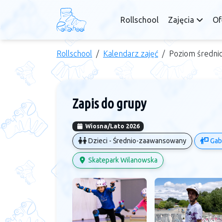
Rollschool
Zajęcia
Of
Rollschool
Kalendarz zajęć
Poziom średni
Zapis do grupy
Wiosna/Lato 2026
Dzieci - Średnio-zaawansowany
Gab
Skatepark Wilanowska