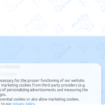
ne dokumenty
regulamin
ecessary for the proper functioning of our website.
zarządzanie cookie
 marketing cookies from third-party providers (e.g.
polityka prywatności
s of personalizing advertisements and measuring the
gns.
ssential cookies or also allow marketing cookies.
r to our
privacy policy
.