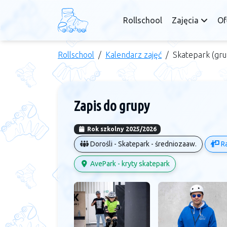
Rollschool
Zajęcia
Of
Rollschool
Kalendarz zajęć
Skatepark (gr
Zapis do grupy
Rok szkolny 2025/2026
Dorośli - Skatepark - średniozaaw.
Ra
AvePark - kryty skatepark