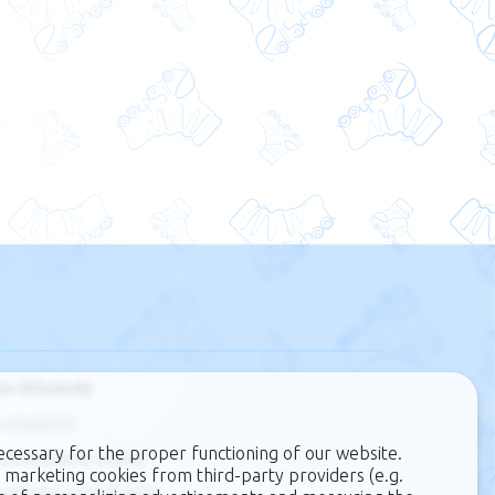
ne dokumenty
regulamin
ecessary for the proper functioning of our website.
zarządzanie cookie
 marketing cookies from third-party providers (e.g.
polityka prywatności