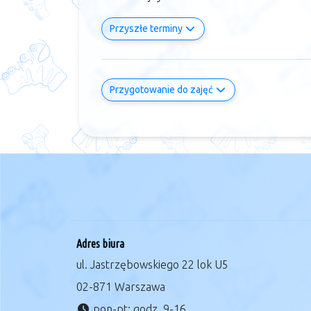
Przyszłe terminy
Przygotowanie do zajęć
Adres biura
ul. Jastrzębowskiego 22 lok U5
02-871 Warszawa
pon-pt: godz. 9-16