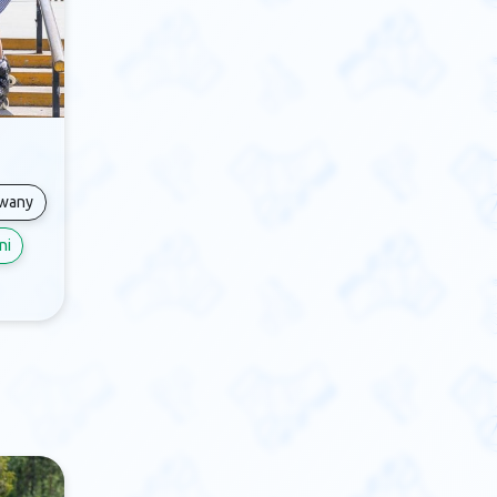
owany
ni