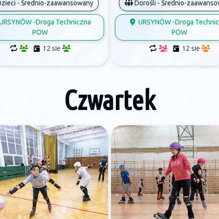
Dorośli - Średnio-zaawans
zieci - Średnio-zaawansowany
URSYNÓW -Droga Technic
URSYNÓW -Droga Techniczna
POW
POW
12 sie
12 sie
Czwartek