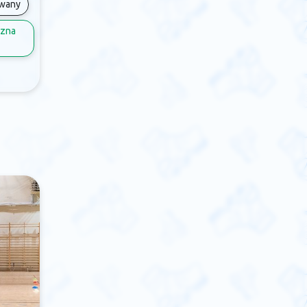
owany
zna