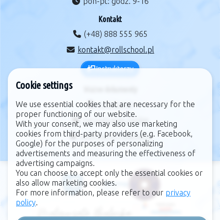
pon-pt: godz. 9-16
Kontakt
(+48) 888 555 965
kontakt@rollschool.pl
Instruktorzy
Cookie settings
Ważne dokumenty
We use essential cookies that are necessary for the
regulamin
proper functioning of our website.
zarządzanie cookie
With your consent, we may also use marketing
cookies from third-party providers (e.g. Facebook,
polityka prywatności
Google) for the purposes of personalizing
advertisements and measuring the effectiveness of
advertising campaigns.
You can choose to accept only the essential cookies or
also allow marketing cookies.
For more information, please refer to our
privacy
policy
.