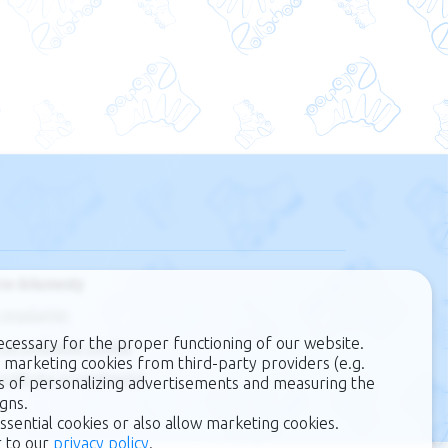
ne dokumenty
regulamin
ecessary for the proper functioning of our website.
zarządzanie cookie
 marketing cookies from third-party providers (e.g.
polityka prywatności
s of personalizing advertisements and measuring the
gns.
ssential cookies or also allow marketing cookies.
r to our
privacy policy
.